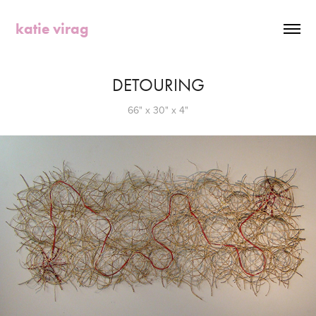
katie virag
DETOURING
66" x 30" x 4"